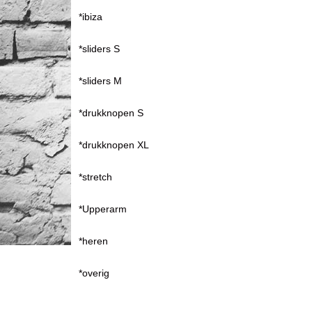
*ibiza
*sliders S
*sliders M
*drukknopen S
*drukknopen XL
*stretch
*Upperarm
*heren
*overig