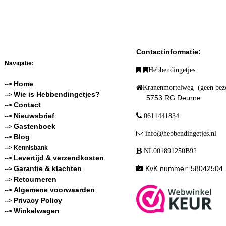
Contactinformatie:
Navigatie:
Hebbendingetjes
Home
-->
Kranenmortelweg (geen bez
Wie is Hebbendingetjes?
-->
5753 RG Deurne
Contact
-->
Nieuwsbrief
0611441834
-->
Gastenboek
-->
info@hebbendingetjes.nl
Blog
-->
--> Kennisbank
NL001891250B92
Levertijd & verzendkosten
-->
Garantie & klachten
KvK nummer: 58042504
-->
Retourneren
-->
Algemene voorwaarden
-->
Privacy Policy
-->
Winkelwagen
-->