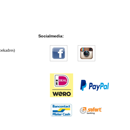
Socialmedia:
oekadres)