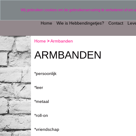
Verzending binnen 2 werkdagen (uitgezonderd 
Wij gebruiken cookies om de gebruikerservaring te verbeteren of om 
Home
Wie is Hebbendingetjes?
Contact
Leve
Home
>
Armbanden
ARMBANDEN
*persoonlijk
*leer
*metaal
*roll-on
*vriendschap