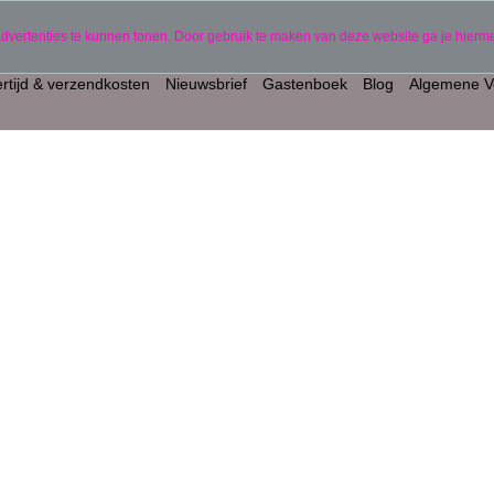
gepersonaliseerde producten)
06 11441834
advertenties te kunnen tonen. Door gebruik te maken van deze website ga je hier
rtijd & verzendkosten
Nieuwsbrief
Gastenboek
Blog
Algemene V