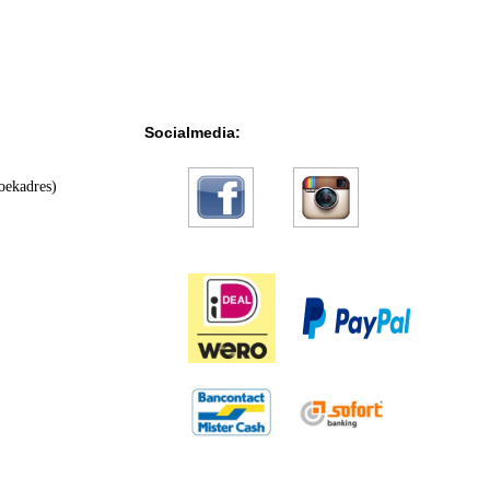
Socialmedia:
oekadres)