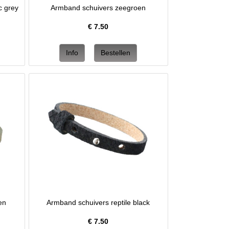
c grey
Armband schuivers zeegroen
€
7.50
en
Armband schuivers reptile black
€
7.50