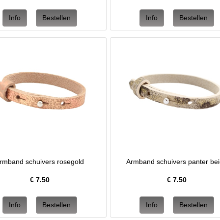
rmband schuivers rosegold
Armband schuivers panter be
€
7.50
€
7.50