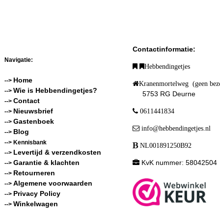
Contactinformatie:
Navigatie:
Hebbendingetjes
Home
-->
Kranenmortelweg (geen bez
Wie is Hebbendingetjes?
-->
5753 RG Deurne
Contact
-->
Nieuwsbrief
0611441834
-->
Gastenboek
-->
info@hebbendingetjes.nl
Blog
-->
--> Kennisbank
NL001891250B92
Levertijd & verzendkosten
-->
Garantie & klachten
KvK nummer: 58042504
-->
Retourneren
-->
Algemene voorwaarden
-->
Privacy Policy
-->
Winkelwagen
-->