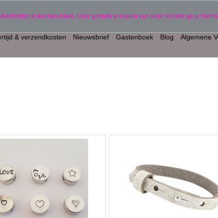
gepersonaliseerde producten)
06 11441834
advertenties te kunnen tonen. Door gebruik te maken van deze website ga je hier
rtijd & verzendkosten
Nieuwsbrief
Gastenboek
Blog
Algemene V