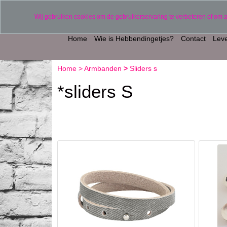
Verzending binnen 2 werkdagen (uitgezonderd 
Wij gebruiken cookies om de gebruikerservaring te verbeteren of om 
Home
Wie is Hebbendingetjes?
Contact
Leve
Home
>
Armbanden
>
Sliders s
*sliders S