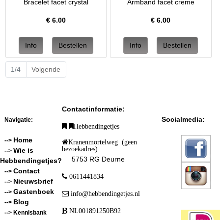
Bracelet facet crystal
Armband facet creme
€
6.00
€
6.00
1/4
Volgende
Contactinformatie:
Socialmedia:
Navigatie:
Hebbendingetjes
Home
-->
Kranenmortelweg (geen
bezoekadres)
Wie is
-->
5753 RG Deurne
Hebbendingetjes?
Contact
-->
0611441834
Nieuwsbrief
-->
Gastenboek
-->
info@hebbendingetjes.nl
Blog
-->
NL001891250B92
--> Kennisbank