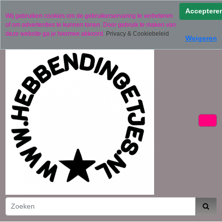
Verzending binnen 2 werkdagen (uitgezonderd
Acceptere
Wij gebruiken cookies om de gebruikerservaring te verbeteren
gepersonaliseerde producten)
of om advertenties te kunnen tonen. Door gebruik te maken van
06 11441834
deze website ga je hiermee akkoord.
Privacy & Cookiebeleid
Weigeren