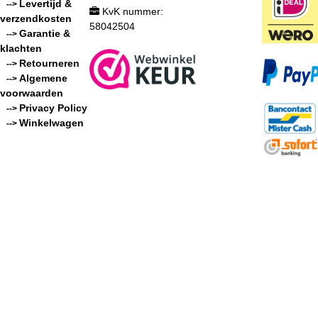
Levertijd &
-->
KvK nummer:
verzendkosten
58042504
Garantie &
-->
klachten
Retourneren
-->
Algemene
-->
voorwaarden
Privacy Policy
-->
Winkelwagen
-->