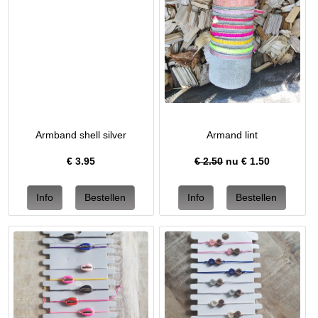
Armband shell silver
Armand lint
€
3.95
€ 2.50
nu €
1.50