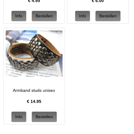
€
4.95
€
6.00
Armband studs unisex
€
14.95