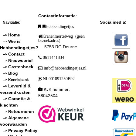
Contactinformatie:
Socialmedia:
Navigatie:
Hebbendingetjes
Home
-->
Kranenmortelweg (geen
bezoekadres)
Wie is
-->
5753 RG Deurne
Hebbendingetjes?
Contact
-->
0611441834
Nieuwsbrief
-->
Gastenboek
-->
info@hebbendingetjes.nl
Blog
-->
NL001891250B92
--> Kennisbank
Levertijd &
-->
KvK nummer:
verzendkosten
58042504
Garantie &
-->
klachten
Retourneren
-->
Algemene
-->
voorwaarden
Privacy Policy
-->