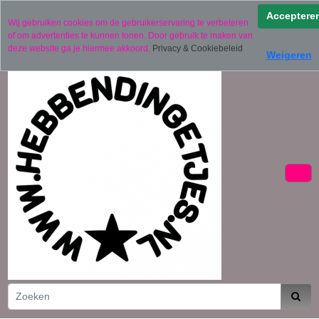
Verzending binnen 2 werkdagen (uitgezonderd
Acceptere
Wij gebruiken cookies om de gebruikerservaring te verbeteren
gepersonaliseerde producten)
of om advertenties te kunnen tonen. Door gebruik te maken van
06 11441834
deze website ga je hiermee akkoord.
Privacy & Cookiebeleid
Weigeren