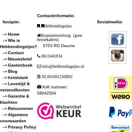
Contactinformatie:
Socialmedia:
Navigatie:
Hebbendingetjes
Home
-->
Kranenmortelweg (geen
bezoekadres)
Wie is
-->
5753 RG Deurne
Hebbendingetjes?
Contact
-->
0611441834
Nieuwsbrief
-->
Gastenboek
-->
info@hebbendingetjes.nl
Blog
-->
NL001891250B92
--> Kennisbank
Levertijd &
-->
KvK nummer:
verzendkosten
58042504
Garantie &
-->
klachten
Retourneren
-->
Algemene
-->
voorwaarden
Privacy Policy
-->