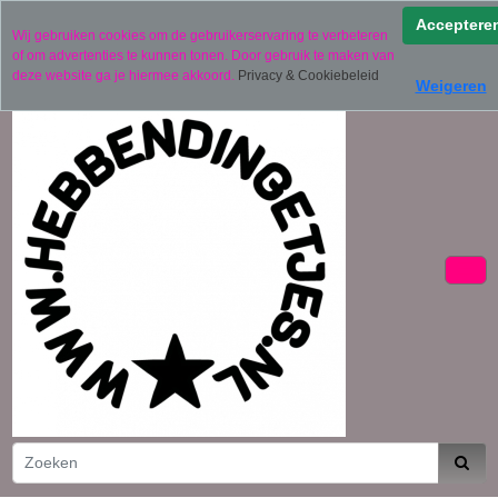
Verzending binnen 2 werkdagen (uitgezonderd
Acceptere
Wij gebruiken cookies om de gebruikerservaring te verbeteren
gepersonaliseerde producten)
of om advertenties te kunnen tonen. Door gebruik te maken van
06 11441834
deze website ga je hiermee akkoord.
Privacy & Cookiebeleid
Weigeren