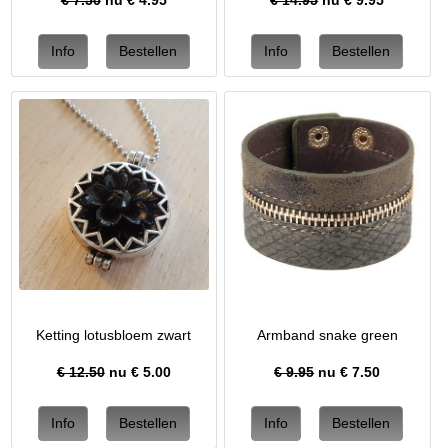
€ 7.50
nu €
4.95
€ 14.95
nu €
9.95
Ketting lotusbloem zwart
Armband snake green
€ 12.50
nu €
5.00
€ 9.95
nu €
7.50