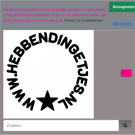
Verzending binnen 2 werkdagen (uitgezonderd
Acceptere
Wij gebruiken cookies om de gebruikerservaring te verbeteren
gepersonaliseerde producten)
of om advertenties te kunnen tonen. Door gebruik te maken van
06 11441834
deze website ga je hiermee akkoord.
Privacy & Cookiebeleid
Weigeren