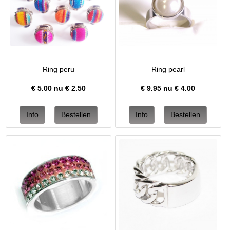
Ring peru
Ring pearl
€ 5.00
nu €
2.50
€ 9.95
nu €
4.00