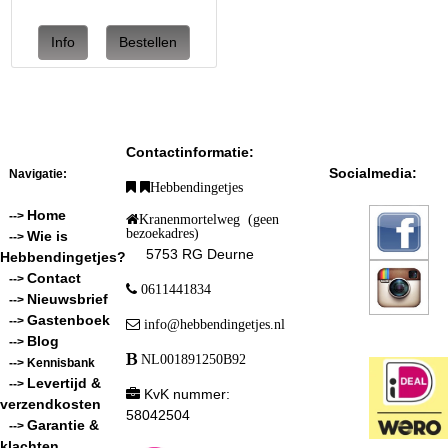
Contactinformatie:
Socialmedia:
Navigatie:
Hebbendingetjes
Home
-->
Kranenmortelweg (geen
bezoekadres)
Wie is
-->
5753 RG Deurne
Hebbendingetjes?
Contact
-->
0611441834
Nieuwsbrief
-->
Gastenboek
-->
info@hebbendingetjes.nl
Blog
-->
NL001891250B92
--> Kennisbank
Levertijd &
-->
KvK nummer:
verzendkosten
58042504
Garantie &
-->
klachten