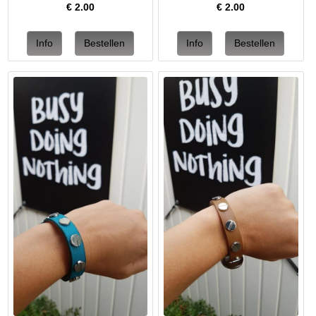
€
2.00
€
2.00