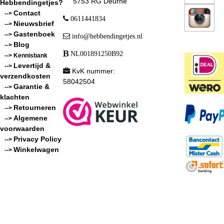
5753 RG Deurne
Hebbendingetjes?
Contact
-->
0611441834
Nieuwsbrief
-->
Gastenboek
-->
info@hebbendingetjes.nl
Blog
-->
NL001891250B92
--> Kennisbank
Levertijd &
-->
KvK nummer:
verzendkosten
58042504
Garantie &
-->
klachten
Retourneren
-->
Algemene
-->
voorwaarden
Privacy Policy
-->
Winkelwagen
-->