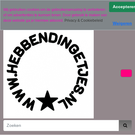
Verzending binnen 2 werkdagen (uitgezonderd
Acceptere
Wij gebruiken cookies om de gebruikerservaring te verbeteren
gepersonaliseerde producten)
of om advertenties te kunnen tonen. Door gebruik te maken van
06 11441834
deze website ga je hiermee akkoord.
Privacy & Cookiebeleid
Weigeren