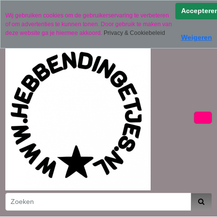
Verzending binnen 2 werkdagen (uitgezonderd
Acceptere
Wij gebruiken cookies om de gebruikerservaring te verbeteren
gepersonaliseerde producten)
of om advertenties te kunnen tonen. Door gebruik te maken van
06 11441834
deze website ga je hiermee akkoord.
Privacy & Cookiebeleid
Weigeren