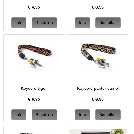
€
4.95
€
6.95
Keycord tijger
Keycord panter camel
€
6.95
€
6.95