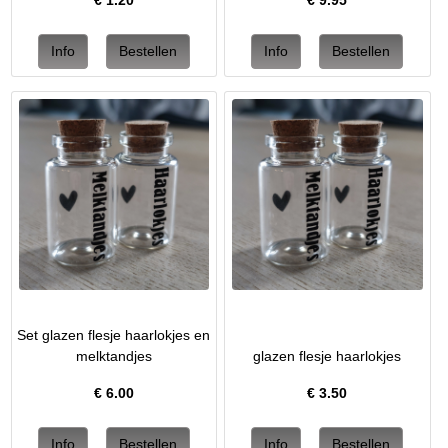
€
1.20
€
9.95
Set glazen flesje haarlokjes en
melktandjes
glazen flesje haarlokjes
€
6.00
€
3.50