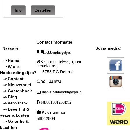
Contactinformatie:
Socialmedia:
Navigatie:
Hebbendingetjes
Home
-->
Kranenmortelweg (geen
bezoekadres)
Wie is
-->
5753 RG Deurne
Hebbendingetjes?
Contact
-->
0611441834
Nieuwsbrief
-->
Gastenboek
-->
info@hebbendingetjes.nl
Blog
-->
NL001891250B92
--> Kennisbank
Levertijd &
-->
KvK nummer:
verzendkosten
58042504
Garantie &
-->
klachten