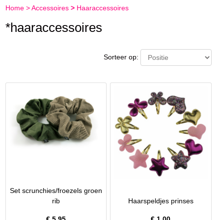
Home
>
Accessoires
>
Haaraccessoires
*haaraccessoires
Sorteer op:
Set scrunchies/froezels groen
rib
Haarspeldjes prinses
€
5.95
€
1.00