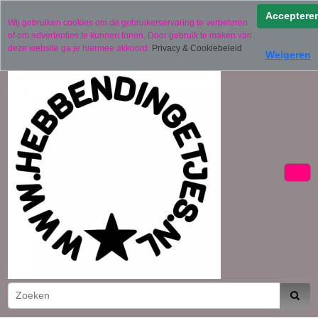
Verzending binnen 2 werkdagen (uitgezonderd
Acceptere
Wij gebruiken cookies om de gebruikerservaring te verbeteren
gepersonaliseerde producten)
of om advertenties te kunnen tonen. Door gebruik te maken van
06 11441834
deze website ga je hiermee akkoord.
Privacy & Cookiebeleid
Weigeren