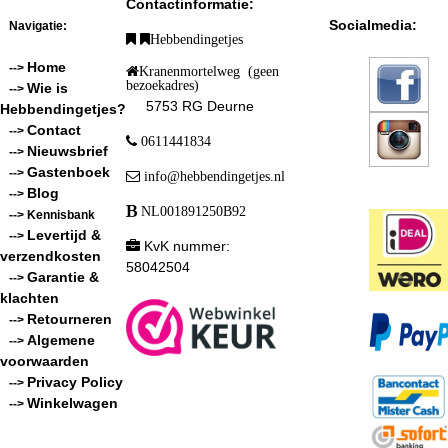
Contactinformatie:
Socialmedia:
Navigatie:
Hebbendingetjes
Home
-->
Kranenmortelweg (geen
bezoekadres)
Wie is
-->
5753 RG Deurne
Hebbendingetjes?
Contact
-->
0611441834
Nieuwsbrief
-->
Gastenboek
-->
info@hebbendingetjes.nl
Blog
-->
NL001891250B92
--> Kennisbank
Levertijd &
-->
KvK nummer:
verzendkosten
58042504
Garantie &
-->
klachten
Retourneren
-->
Algemene
-->
voorwaarden
Privacy Policy
-->
Winkelwagen
-->