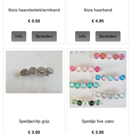
Ibiza haarelastiek/armband
Ibiza haarband
€
0.50
€
4.95
Speldje/clip grijs
Speldje five cabo
€
3.95
€
3.95