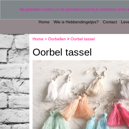
Verzending binnen 2 werkdagen (uitgezonderd 
Wij gebruiken cookies om de gebruikerservaring te verbeteren of om 
Home
Wie is Hebbendingetjes?
Contact
Leve
Home
>
Oorbellen
>
Oorbel tassel
Oorbel tassel