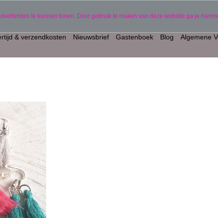
gepersonaliseerde producten)
06 11441834
advertenties te kunnen tonen. Door gebruik te maken van deze website ga je hier
rtijd & verzendkosten
Nieuwsbrief
Gastenboek
Blog
Algemene V