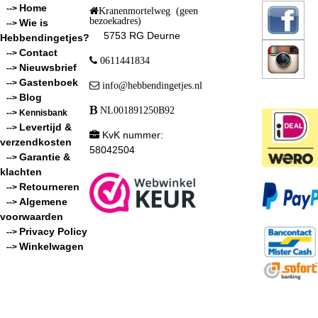
Home
-->
Kranenmortelweg (geen
bezoekadres)
Wie is
-->
5753 RG Deurne
Hebbendingetjes?
Contact
-->
0611441834
Nieuwsbrief
-->
Gastenboek
-->
info@hebbendingetjes.nl
Blog
-->
NL001891250B92
--> Kennisbank
Levertijd &
-->
KvK nummer:
verzendkosten
58042504
Garantie &
-->
klachten
Retourneren
-->
Algemene
-->
voorwaarden
Privacy Policy
-->
Winkelwagen
-->