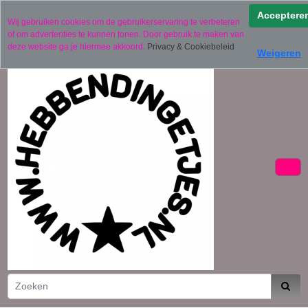
Verzending binnen 2 werkdagen (uitgezonderd
Acceptere
Wij gebruiken cookies om de gebruikerservaring te verbeteren
gepersonaliseerde producten)
of om advertenties te kunnen tonen. Door gebruik te maken van
06 11441834
deze website ga je hiermee akkoord.
Privacy & Cookiebeleid
Weigeren