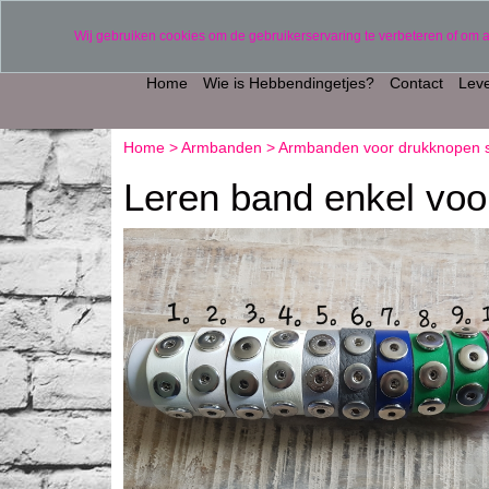
Verzending binnen 2 werkdagen (uitgezonderd 
Wij gebruiken cookies om de gebruikerservaring te verbeteren of om 
Home
Wie is Hebbendingetjes?
Contact
Leve
Home
>
Armbanden
>
Armbanden voor drukknopen 
Leren band enkel voo