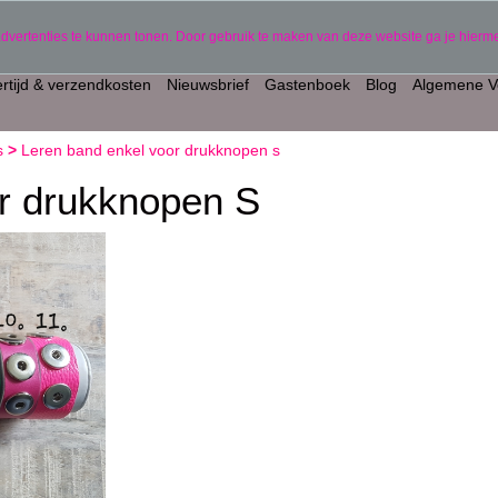
gepersonaliseerde producten)
06 11441834
advertenties te kunnen tonen. Door gebruik te maken van deze website ga je hier
rtijd & verzendkosten
Nieuwsbrief
Gastenboek
Blog
Algemene V
s
>
Leren band enkel voor drukknopen s
r drukknopen S