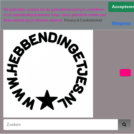
Verzending binnen 2 werkdagen (uitgezonderd
Acceptere
Wij gebruiken cookies om de gebruikerservaring te verbeteren
gepersonaliseerde producten)
of om advertenties te kunnen tonen. Door gebruik te maken van
06 11441834
deze website ga je hiermee akkoord.
Privacy & Cookiebeleid
Weigeren