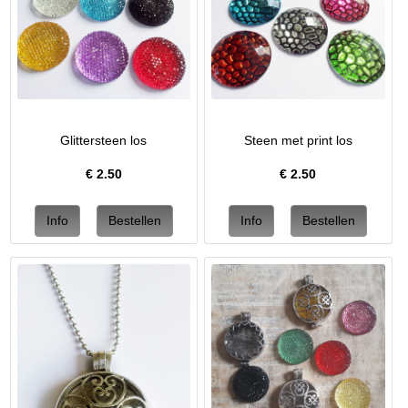
Glittersteen los
Steen met print los
€
2.50
€
2.50