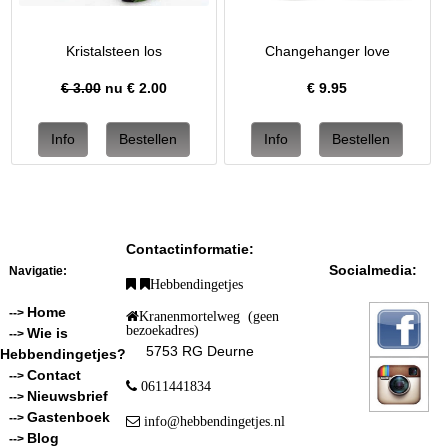
Kristalsteen los
Changehanger love
€ 3.00
nu €
2.00
€
9.95
Contactinformatie:
Socialmedia:
Navigatie:
Hebbendingetjes
Home
-->
Kranenmortelweg (geen
bezoekadres)
Wie is
-->
5753 RG Deurne
Hebbendingetjes?
Contact
-->
0611441834
Nieuwsbrief
-->
Gastenboek
-->
info@hebbendingetjes.nl
Blog
-->