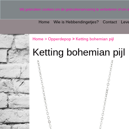
Verzending binnen 2 werkdagen (uitgezonderd 
Wij gebruiken cookies om de gebruikerservaring te verbeteren of om 
Home
Wie is Hebbendingetjes?
Contact
Leve
Home
>
Opperdepop
>
Ketting bohemian pijl
Ketting bohemian pijl