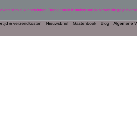
gepersonaliseerde producten)
06 11441834
advertenties te kunnen tonen. Door gebruik te maken van deze website ga je hier
rtijd & verzendkosten
Nieuwsbrief
Gastenboek
Blog
Algemene V