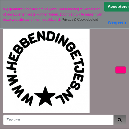
Verzending binnen 2 werkdagen (uitgezonderd
Acceptere
Wij gebruiken cookies om de gebruikerservaring te verbeteren
gepersonaliseerde producten)
of om advertenties te kunnen tonen. Door gebruik te maken van
06 11441834
deze website ga je hiermee akkoord.
Privacy & Cookiebeleid
Weigeren