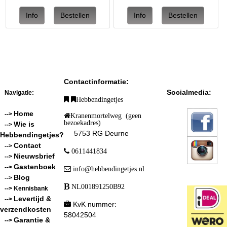
Contactinformatie:
Socialmedia:
Navigatie:
Hebbendingetjes
Home
-->
Kranenmortelweg (geen
bezoekadres)
Wie is
-->
5753 RG Deurne
Hebbendingetjes?
Contact
-->
0611441834
Nieuwsbrief
-->
Gastenboek
-->
info@hebbendingetjes.nl
Blog
-->
NL001891250B92
--> Kennisbank
Levertijd &
-->
KvK nummer:
verzendkosten
58042504
Garantie &
-->