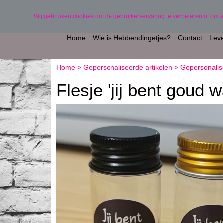
Verzending binnen 2 werkdagen (uitgezonderd 
Wij gebruiken cookies om de gebruikerservaring te verbeteren of om 
Home
Wie is Hebbendingetjes?
Contact
Leve
Home
>
Gepersonaliseerde artikelen
>
Gepersonalis
Flesje 'jij bent goud 