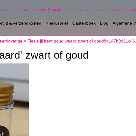
gepersonaliseerde producten)
06 11441834
advertenties te kunnen tonen. Door gebruik te maken van deze website ga je hier
rtijd & verzendkosten
Nieuwsbrief
Gastenboek
Blog
Algemene V
eerdoverige
>
Flesje jij bent goud waard zwart of goud8d147b9d21c
waard' zwart of goud