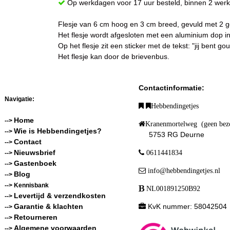
Op werkdagen voor 17 uur besteld, binnen 2 werk
Flesje van 6 cm hoog en 3 cm breed, gevuld met 2 
Het flesje wordt afgesloten met een aluminium dop in
Op het flesje zit een sticker met de tekst: "jij bent g
Het flesje kan door de brievenbus.
Contactinformatie:
Navigatie:
Hebbendingetjes
Home
-->
Kranenmortelweg (geen bez
Wie is Hebbendingetjes?
-->
5753 RG Deurne
Contact
-->
Nieuwsbrief
0611441834
-->
Gastenboek
-->
info@hebbendingetjes.nl
Blog
-->
--> Kennisbank
NL001891250B92
Levertijd & verzendkosten
-->
Garantie & klachten
KvK nummer: 58042504
-->
Retourneren
-->
Algemene voorwaarden
-->