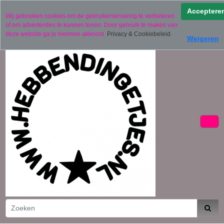
Verzending binnen 2 werkdagen (uitgezonderd
Acceptere
Wij gebruiken cookies om de gebruikerservaring te verbeteren
gepersonaliseerde producten)
of om advertenties te kunnen tonen. Door gebruik te maken van
06 11441834
deze website ga je hiermee akkoord.
Privacy & Cookiebeleid
Weigeren