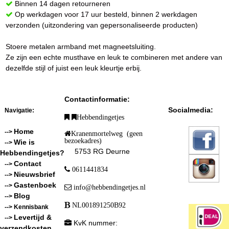
Binnen 14 dagen retourneren
Op werkdagen voor 17 uur besteld, binnen 2 werkdagen
verzonden (uitzondering van gepersonaliseerde producten)
Stoere metalen armband met magneetsluiting.
Ze zijn een echte musthave en leuk te combineren met andere van
dezelfde stijl of juist een leuk kleurtje erbij.
Contactinformatie:
Socialmedia:
Navigatie:
Hebbendingetjes
Home
-->
Kranenmortelweg (geen
bezoekadres)
Wie is
-->
5753 RG Deurne
Hebbendingetjes?
Contact
-->
0611441834
Nieuwsbrief
-->
Gastenboek
-->
info@hebbendingetjes.nl
Blog
-->
NL001891250B92
--> Kennisbank
Levertijd &
-->
KvK nummer:
verzendkosten